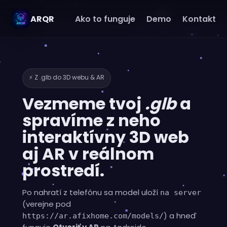
ARQR
Ako to funguje
Demo
Kontakt
⚡ Z .glb do 3D webu & AR
Vezmeme tvoj
.glb
a
spravíme z neho
interaktívny 3D web
aj
AR
v reálnom
prostredí.
Po nahratí z telefónu sa model uloží
na server
(verejne pod
) a hneď
https://ar.afixhome.com/models/