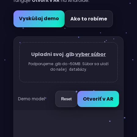
funguje
Otvoriť v AR
na Androide.
Vyskúšaj demo
Ako to robíme
Upladni svoj .glb
vyber súbor
Podporujeme .glb do ~50MB. Súbor sa uloží
do
.
našej databázy
Otvoriť v AR
Demo model
Reset