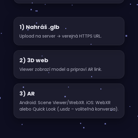
1) Nahráš .glb
Upload na server → verejná HTTPS URL.
2) 3D web
Viewer zobrazí model a pripraví AR link.
3) AR
Android: Scene Viewer/WebXR. iOS: WebXR
alebo Quick Look (.usdz – voliteľná konverzia).